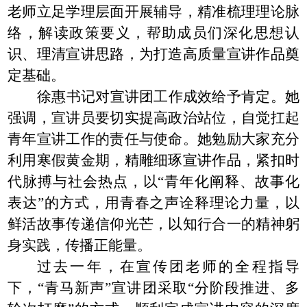
老师立足学理层面开展辅导，精准梳理理论脉
络，解读政策要义，帮助成员们深化思想认
识、理清宣讲思路，为打造高质量宣讲作品奠
定基础。
徐惠书记对宣讲团工作成效给予肯定。她
强调，宣讲员要切实提高政治站位，自觉扛起
青年宣讲工作的责任与使命。她勉励大家充分
利用寒假黄金期，精雕细琢宣讲作品，紧扣时
代脉搏与社会热点，以“青年化阐释、故事化
表达”的方式，用青春之声诠释理论力量，以
鲜活故事传递信仰光芒，以知行合一的精神躬
身实践，传播正能量。
过去一年，在宣传团老师的全程指导
下，“青马新声”宣讲团采取“分阶段推进、多