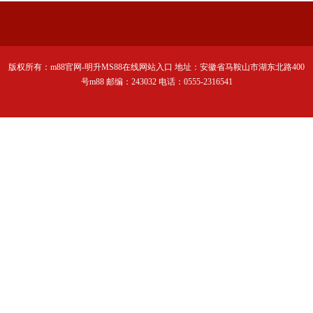
版权所有：m88官网-明升MS88在线网站入口 地址：安徽省马鞍山市湖东北路400
号m88 邮编：243032 电话：0555-2316541