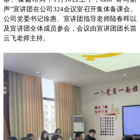
声”宣讲团在公司
324
会议室召开集体备课会。
公司党委书记徐惠、宣讲团指导老师陆春晖以
及宣讲团全体成员参会，会议由宣讲团团长苗
云飞老师主持。