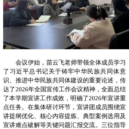
会议伊始，苗云飞老师带领全体成员学习
了习近平总书记关于铸牢中华民族共同体意
识、推进中华民族共同体建设的重要论述，传
达了
2026
年全国宣传工作会议精神，全面总结
了本学期宣讲工作成效，明确了
2026
年宣讲重
点任务。在集体研讨环节，宣讲团成员围绕宣
讲提纲优化、核心内容提炼、典型案例选用及
宣讲难点破解等关键问题汇报交流。三位指导