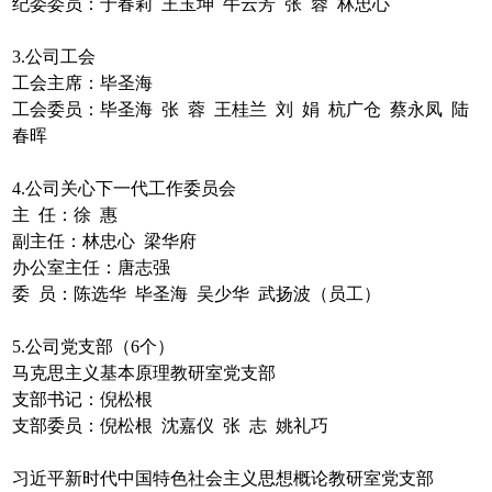
纪委委员：于春莉 王玉坤 牛云芳 张 蓉 林忠心
3.公司工会
工会主席：毕圣海
工会委员：毕圣海 张 蓉 王桂兰 刘 娟 杭广仓 蔡永凤 陆
春晖
4.
公司
关心下一代工作委员会
主 任：徐 惠
副主任：林忠心 梁华府
办公室主任：唐志强
委 员：陈选华 毕圣海 吴少华 武扬波（员工）
5.公司党支部（6个）
马克思主义基本原理教研室党支部
支部书记：倪松根
支部委员：
倪
松根
沈嘉仪 张 志 姚礼巧
习近平新时代中国特色社会主义思想概论教研室党支部